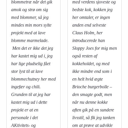
blommetræ når det gik
med verdens sjoveste og
amok og strø om sig
bedste kok, kokken jeg
med blommer, så jeg
her omtaler, er ingen
mindes min mors sylte
anden end selveste
projekt med at lave
Claus Holm, her
blomme marmelade.
introducerede han
Men det er ikke det jeg
Sloppy Joes for mig men
har kastet mig ud i, jeg
også resten af
har lige pludselig fået
kokkeholdet, og med
stor lyst til at lave
ikke mindre end som i
blommechutney her med
en helt hvid ægte
ingefær og chili.
Brioche burgerbolle –
Grunden til at jeg har
den smagte godt, men
kastet mig ud i dette
når nu denne kokke
projekt er at en
aften gik på en sundere
personale i det
livsstil, så fik jeg tanken
AKtivitets- og
om at prøve at udvikle