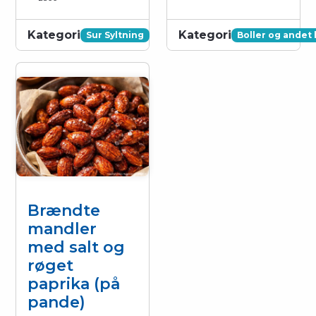
Kategori
Kategori
Sur Syltning
Boller og andet
Brændte
mandler
med salt og
røget
paprika (på
pande)