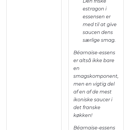
Den friske
estragon i
essensen er
med til at give
saucen dens
særlige smag.
Béarnaise-essens
er altså ikke bare
en
smagskomponent,
men en vigtig del
af en af de mest
ikoniske saucer i
det franske
køkken!
Béarnaise-essens