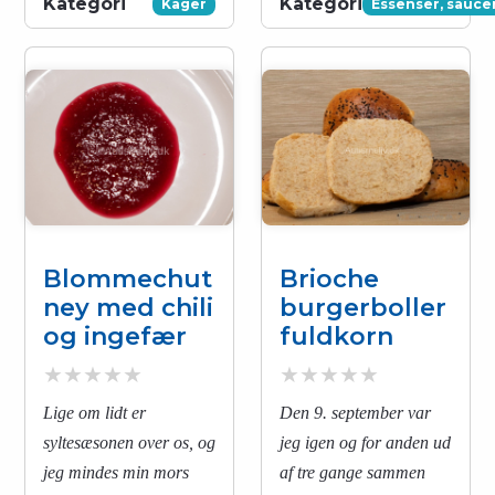
Kategori
Kategori
Kager
Essenser, saucer
Blommechut
Brioche
ney med chili
burgerboller
og ingefær
fuldkorn
Lige om lidt er
Den 9. september var
syltesæsonen over os, og
jeg igen og for anden ud
jeg mindes min mors
af tre gange sammen