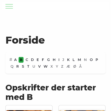
Mobile Menu Toggle
Forside
#
A
B
C
D
E
F
G
H
I
J
K
L
M
N
O
P
Q
R
S
T
U
V
W
X
Y
Z
Æ
Ø
Å
Opskrifter der starter
med B