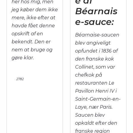
e af
her hos mig, men
Béarnais
jeg køber dem ikke
mere, ikke efter at
e-sauce:
havde fået denne
opskrift af en
Béarnaise-saucen
bekendt. Den er
blev angiveligt
nem at bruge og
opfundet i 1836 af
gøre klar.
den franske kok
Collinet, som var
chefkok på
2782
restauranten Le
Pavillon Henri IV i
Saint-Germain-en-
Laye, nær Paris.
Saucen blev
opkaldt efter den
franske region