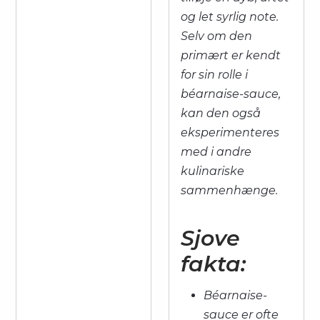
og let syrlig note.
Selv om den
primært er kendt
for sin rolle i
béarnaise-sauce,
kan den også
eksperimenteres
med i andre
kulinariske
sammenhænge.
Sjove
fakta:
Béarnaise-
sauce er ofte