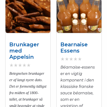
Brunkager
Bearnaise
med
Essens
Appelsin
Béarnaise-essens
Betegnelsen brunkager
er en vigtig
er af langt nyere dato.
komponent i den
Det er formentlig tidligst
klassiske franske
fra midten af 1800-
sauce béarnaise,
tallet, at brunkager så
som er en
småt begynder at vinde
variation af