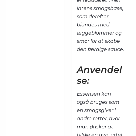
er reduceret til en
intens smagsbase,
som derefter
blandes med
æggeblommer og
smør for at skabe
den færdige sauce.
Anvendel
se:
Essensen kan
også bruges som
en smagsgiver i
andre retter, hvor
man ønsker at
tilføje en dyb, urtet