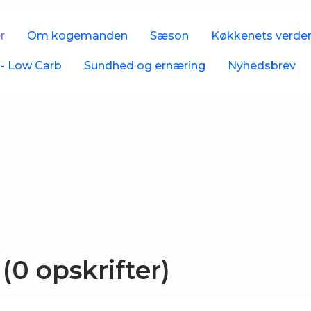
r
Om kogemanden
Sæson
Køkkenets verde
- Low Carb
Sundhed og ernæring
Nyhedsbrev
(0 opskrifter)