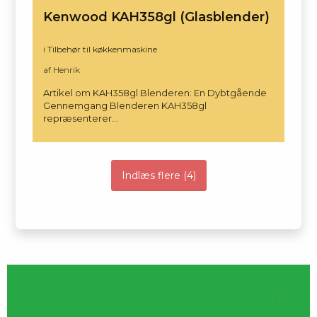
Kenwood KAH358gl (Glasblender)
i
Tilbehør til køkkenmaskine
af Henrik
Artikel om KAH358gl Blenderen: En Dybtgående
Gennemgang Blenderen KAH358gl
repræsenterer…
Indlæs flere
(
4
)