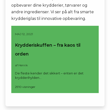
opbevarer dine krydderier, tørvarer og
andre ingredienser. Vi ser på alt fra smarte
krydderiglas til innovative opbevaring.
MAJ 12, 2021
Krydderiskuffen – fra kaos til
orden
af Henrik
De fleste kender det sikkert – enten er det
krydderihylden…
2910 visninger